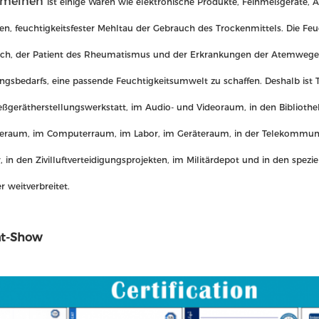
emeinen
ist einige Waren wie elektronische Produkte, Feinmeßgeräte, A
en, feuchtigkeitsfester Mehltau der Gebrauch des Trockenmittels. Die F
ch, der Patient des Rheumatismus und der Erkrankungen der Atemwege, d
ngsbedarfs, eine passende Feuchtigkeitsumwelt zu schaffen. Deshalb ist 
ßgerätherstellungswerkstatt, im Audio- und Videoraum, in den Bibliothe
eraum, im Computerraum, im Labor, im Geräteraum, in der Telekommunik
, in den Zivilluftverteidigungsprojekten, im Militärdepot und in den spez
 weitverbreitet.
kat-Show