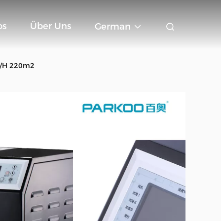
os
Über Uns
German
KG/H 220m2