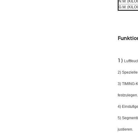
N.W. (KIL
G.W. (KIL
Funktio
1)
Luftfeu
2) Speziell
3) TIMING-K
festzulegen.
4) Einstufi
5) Segmenti
justieren.