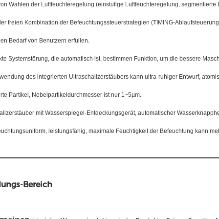
von Wahlen der Luftfeuchteregelung (einstufige Luftfeuchteregelung, segmentierte 
 der freien Kombination der Befeuchtungssteuerstrategien (TIMING-Ablaufsteuerun
en Bedarf von Benutzern erfüllen.
ekte Systemstörung, die automatisch ist, bestimmen Funktion, um die bessere Masc
wendung des integrierten Ultraschallzerstäubers kann ultra-ruhiger Entwurf, atomis
rte Partikel, Nebelpartikeldurchmesser ist nur 1~5µm.
hallzerstäuber mit Wasserspiegel-Entdeckungsgerät, automatischer Wasserknapphe
euchtungsuniform, leistungsfähig, maximale Feuchtigkeit der Befeuchtung kann m
ungs-Bereich