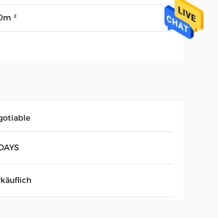
0m ²
gotiable
DAYS
rkäuflich