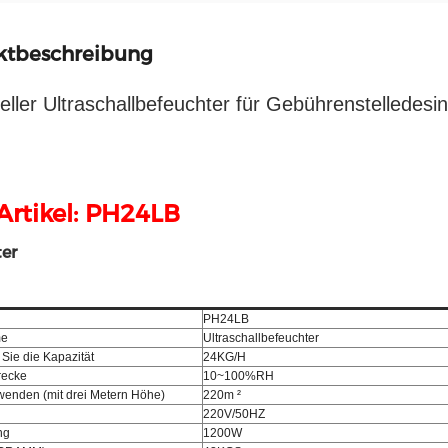
ktbeschreibung
ieller Ultraschallbefeuchter für Gebührenstelledesi
Artikel: PH24LB
er
PH24LB
me
Ultraschallbefeuchter
Sie die Kapazität
24KG/H
trecke
10~100%RH
wenden (mit drei Metern Höhe)
220m ²
220V/50HZ
ng
1200W