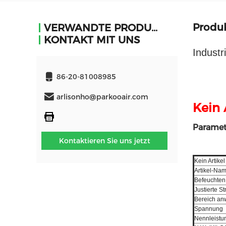
Produ
VERWANDTE PRODUKTE
KONTAKT MIT UNS
Industr
86-20-81008985
arlisonho@parkooair.com
Kein 
Paramet
Kontaktieren Sie uns jetzt
Kein Artikel
Artikel-Na
Befeuchten 
Justierte S
Bereich an
Spannung
Nennleistu