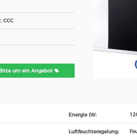
R, CCC
Bitte um ein Angebot
12
Energie (W:
Fe
Luftfeuchteregelung: