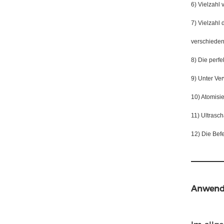
6) Vielzahl 
7) Vielzahl
verschieden
8) Die perf
9) Unter Ver
10) Atomisie
11) Ultrasc
12) Die Bef
Anwend