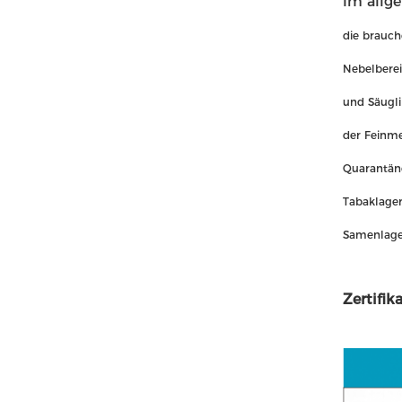
Im allg
die brauch
Nebelberei
und Säugli
der Feinme
Quarantän
Tabaklager
Samenlager
Zertifi