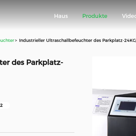
Haus
Produkte
Vide
euchter
>
Industrieller Ultraschallbefeuchter des Parkplatz-24
ter des Parkplatz-
m2