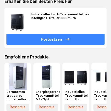
Erhalten Sie Den Besten Preis Für
Industrielles Luft-Trockenmittel des
Intelligenz-Steuer3000m3/h
Fortsetzen
Empfohlene Produkte
Lärmarmes
Energiesparendes
Industrielles
Industriell
tragbares
Trockenmittel
Trockenmittel
Trockenmi
industrielles
6.8KG/H
der Luft-
der Luft-
Trockenmittel
1200m3/H
25L/HOUR
2000M3/H
1200m3/H
Labor
Bestpreis
Bestpreis
Bestpreis
Bestprei
6.8KG/H