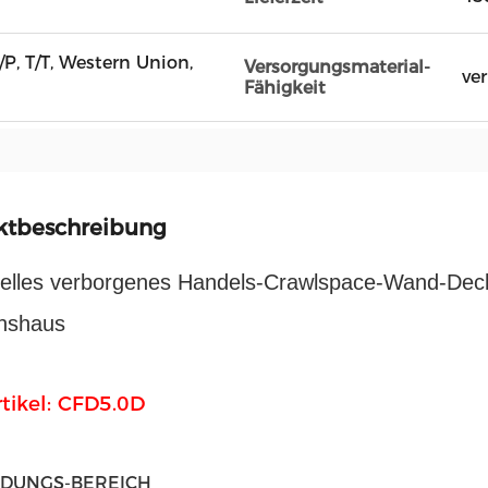
D/P, T/T, Western Union,
Versorgungsmaterial-
ver
Fähigkeit
ktbeschreibung
rielles verborgenes Handels-Crawlspace-Wand-Deck
hshaus
rtikel: CFD5.0D
DUNGS-BEREICH