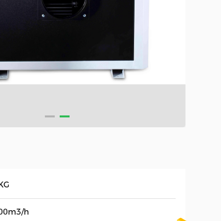
KG
00m3/h