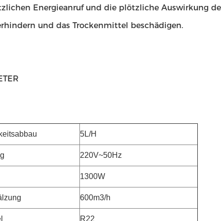
tzlichen Energieanruf und die plötzliche Auswirkung d
verhindern und das Trockenmittel beschädigen.
ETER
keitsabbau
5L/H
g
220V~50Hz
1300W
älzung
600m3/h
l
R22