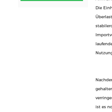
Die Ein
Überlas
stabiler
Importv
laufende
Nutzung
Nachdem
gehalte
verring
ist es 