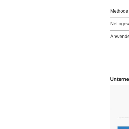
Methode 
Nettogew
Anwende
Untern