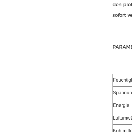
den plö
sofort 
PARAM
Feuchtig
Spannun
Energie
Luftumw
Kühlmitte