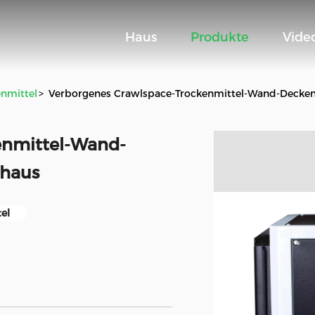
Haus
Produkte
Vide
nmittel
>
Verborgenes Crawlspace-Trockenmittel-Wand-Decken
enmittel-Wand-
shaus
el