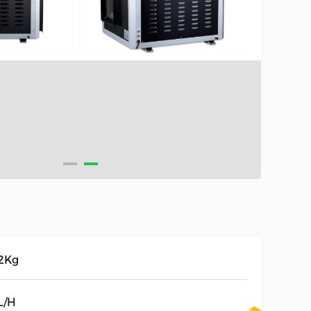
2Kg
L/H