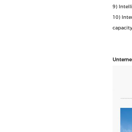
9) Inte
10) Inte
capacity
Untern