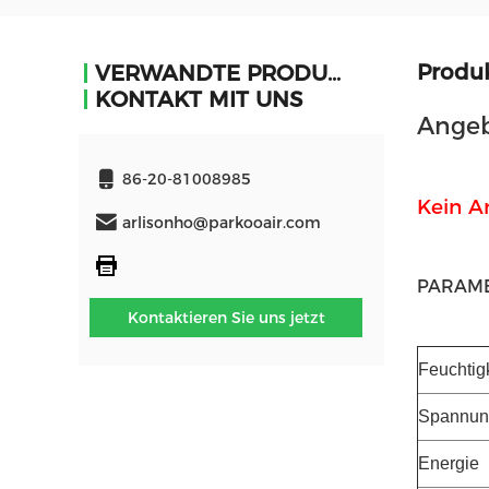
Produ
VERWANDTE PRODUKTE
KONTAKT MIT UNS
Angeb
86-20-81008985
Kein A
arlisonho@parkooair.com
PARAM
Kontaktieren Sie uns jetzt
Feuchtig
Spannun
Energie