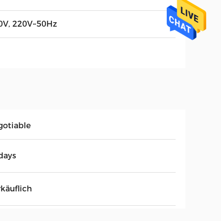
0V, 220V~50Hz
gotiable
days
rkäuflich