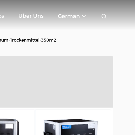
os
Über Uns
German
Raum-Trockenmittel-350m2