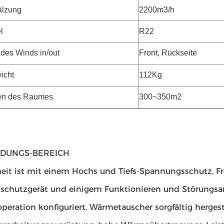
älzung
2200m3/h
l
R22
des Winds in/out
Front, Rückseite
icht
112Kg
n des Raumes
300~350m2
DUNGS-BEREICH
heit ist mit einem Hochs und Tiefs-Spannungsschutz, 
tschutzgerät und einigem Funktionieren und Störungsan
operation konfiguriert. Wärmetauscher sorgfältig hergest