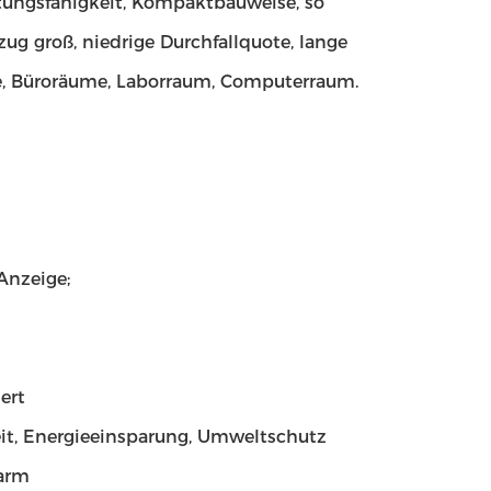
ungsfähigkeit, Kompaktbauweise, so
ug groß, niedrige Durchfallquote, lange
ie, Büroräume, Laborraum, Computerraum.
Anzeige;
ert
it, Energieeinsparung, Umweltschutz
marm