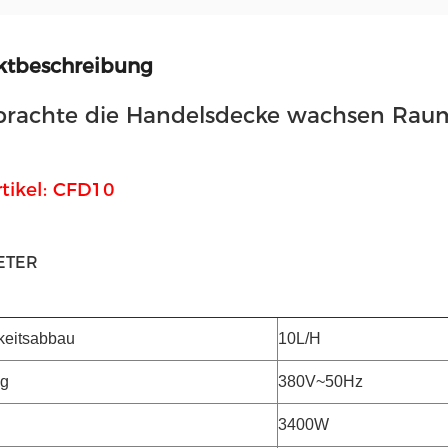
ktbeschreibung
rachte die Handelsdecke wachsen Raum
rtikel: CFD10
ETER
keitsabbau
10L/H
g
380V~50Hz
3400W