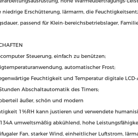
erarbeitungsausrüstung, hohe Wärmeübertragungs-Leist
 niedrige Erschütterung, lärmarm, die Feuchtigkeitsentz
sdauer, passend für Klein-bereichsbetriebslager, Famil
CHAFTEN
computer Steuerung, einfach zu benützen;
rigtemperaturanwendung, automatischer Frost;
gegenwärtige Feuchtigkeit und Temperatur digitale LCD-
 Stunden Abschaltautomatik des Timers;
loberteil äußer, schön und modern
htigkeit 1%RH kann justieren und verwendete humanisi
R134A umweltsmäßig abkühlend, hohe Leistungsfähigke
ifugaler Fan, starker Wind, einheitlicher Luftstrom, lär