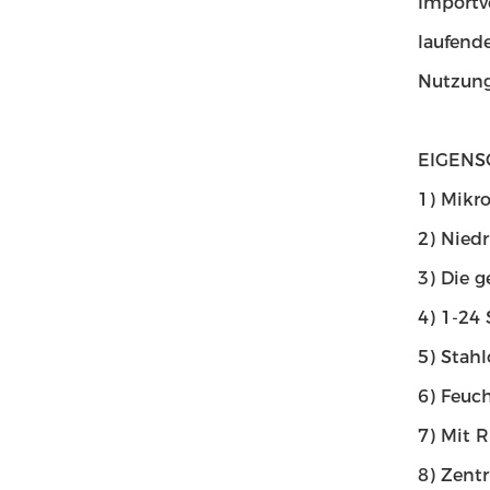
Importv
laufende
Nutzung
EIGENS
1)
Mikro
2) Nied
3) Die 
4) 1-24
5) Stah
6) Feuc
7) Mit 
8) Zentr