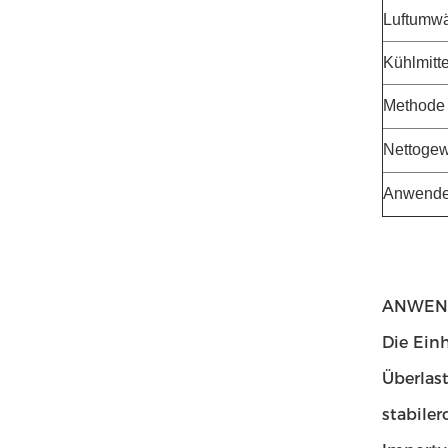
Luftumw
Kühlmitte
Methode 
Nettogew
Anwende
ANWEN
Die Ein
Überlas
stabiler