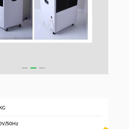
KG
0V/50Hz