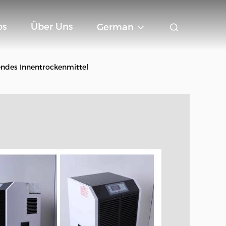
os
Über Uns
German
endes Innentrockenmittel