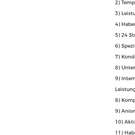
2) Temp
3) Leis
4) Habe
5) 24 S
6) Spez
7) Kond
8) Unte
9) Inte
Leistun
8)
Kompr
9) Anio
10) Akti
11) Hab