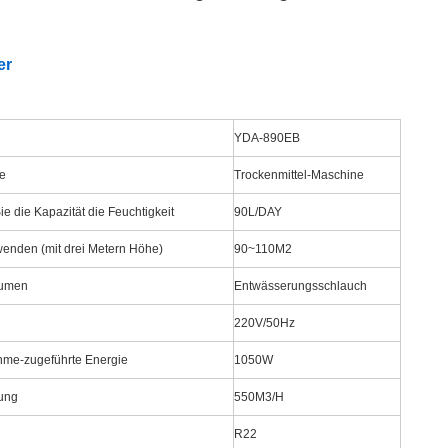
er
YDA-890EB
me
Trockenmittel-Maschine
ie die Kapazität die Feuchtigkeit
90L/DAY
enden (mit drei Metern Höhe)
90~110M2
lumen
Entwässerungsschlauch
220V/50Hz
me-zugeführte Energie
1050W
ung
550M3/H
R22