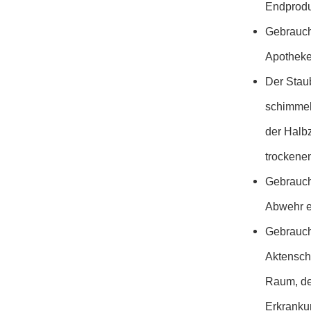
Endprodu
Gebrauch
Apotheke
Der Staub
schimmel
der Halb
trockene
Gebrauch
Abwehr ei
Gebrauch
Aktensch
Raum, der
Erkrankun