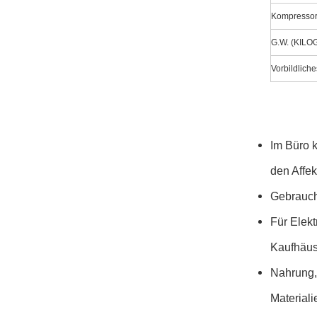
Kompresso
G.W. (KIL
Vorbildlich
Im Büro 
den Affe
Gebrauch
Für Elekt
Kaufhäus
Nahrung,
Materiali