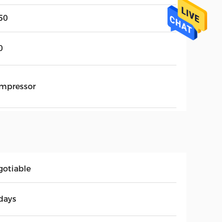
50
0
mpressor
gotiable
days