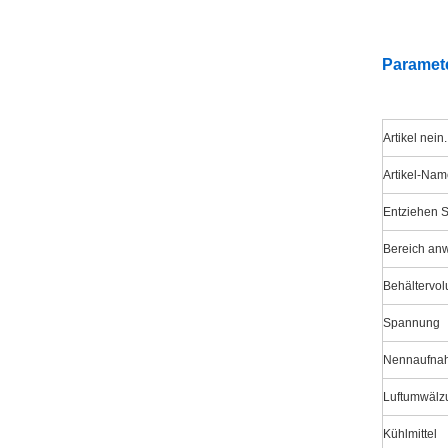
Paramet
Artikel nein.
Artikel-Na
Entziehen S
Bereich anw
Behältervo
Spannung
Nennaufnah
Luftumwälz
Kühlmittel