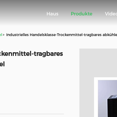
Haus
Produkte
Vide
el
>
Industrielles Handelsklasse-Trockenmittel-tragbares abkühl
ckenmittel-tragbares
el