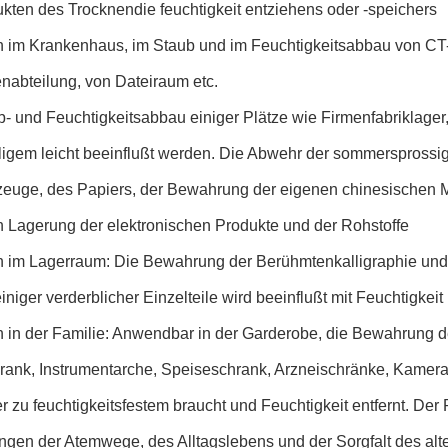
kten des Trocknendie feuchtigkeit entziehens oder -speichers
 im Krankenhaus, im Staub und im Feuchtigkeitsabbau von CT
nabteilung, von Dateiraum etc.
- und Feuchtigkeitsabbau einiger Plätze wie Firmenfabriklager,
igem leicht beeinflußt werden. Die Abwehr der sommersprossi
zeuge, des Papiers, der Bewahrung der eigenen chinesischen M
n Lagerung der elektronischen Produkte und der Rohstoffe
 im Lagerraum: Die Bewahrung der Berühmtenkalligraphie und -m
niger verderblicher Einzelteile wird beeinflußt mit Feuchtigkeit l
 in der Familie: Anwendbar in der Garderobe, die Bewahrung d
rank, Instrumentarche, Speiseschrank, Arzneischränke, Kamer
 zu feuchtigkeitsfestem braucht und Feuchtigkeit entfernt. De
gen der Atemwege, des Alltagslebens und der Sorgfalt des alte