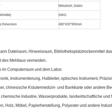
r
Mitsubishi, Daikin
OGRAMM)
50KG
es Dimension
480*435*950mm
kann Dateiraum, Hinweisraum, Bibliotheksplatztrockenmittel da
kt des Mehltaus vermeiden.
 im Computerraum und dem Labor.
ronik, Instrumentierung, Halbleiter, optisches Instrument, Präzis
er, chinesische Kräutermedizin- und Bankkarte oder andere Be
 chemische Industrie, Wasserprodukte, landwirtschaftliche un
en, Holz, Möbel, Papierherstellung, Polyester und andere Indu