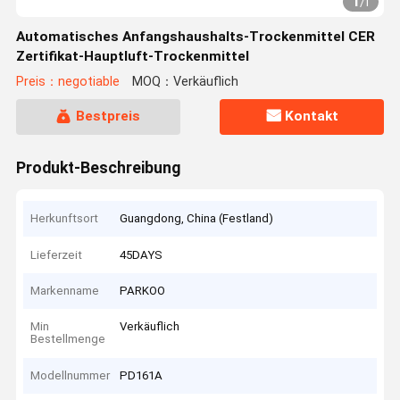
1
/
1
Automatisches Anfangshaushalts-Trockenmittel CER
Zertifikat-Hauptluft-Trockenmittel
Preis：negotiable
MOQ：Verkäuflich
Bestpreis
Kontakt
Produkt-Beschreibung
Herkunftsort
Guangdong, China (Festland)
Lieferzeit
45DAYS
Markenname
PARKOO
Min
Verkäuflich
Bestellmenge
Modellnummer
PD161A