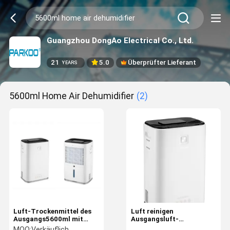
Guangzhou DongAo Electrical Co., Ltd.
21
5.0
Überprüfter Lieferant
YEARS
5600ml Home Air Dehumidifier
(2)
Luft-Trockenmittel des
Luft reinigen
Ausgangs5600ml mit
Ausgangsluft-
Hepa
Trockenmittel der
MOQ:
Verkäuflich