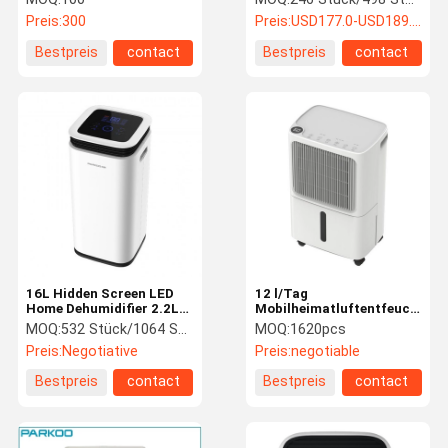
2.5 Anionen Tuya Wifi
Preis:
300
Preis:
USD177.0-USD189.00
TFT-Display
Bestpreis
contact
Bestpreis
contact
16L Hidden Screen LED
12 l/Tag
Home Dehumidifier 2.2L
Mobilheimatluftentfeuchter
Tank Tower 360°
Sichtbarer
MOQ:
532 Stück/1064 Stück/1328 Stück
MOQ:
1620pcs
Windkanäle Intelligente
Luftfeuchtigkeitswert
Preis:
Negotiative
Preis:
negotiable
Touchsteuerung der
Digitale Steuerung
Luftfeuchtigkeit
Bestpreis
contact
Bestpreis
contact