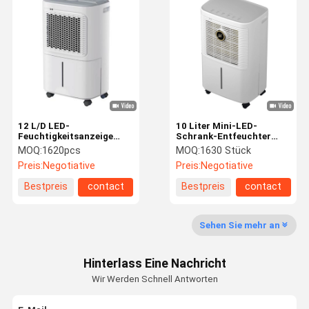
Trockenmittel R290
Kleines Haupttrockenmittel
Tragbare gekühlte Klimaanlage
12 L/D LED-
10 Liter Mini-LED-
Feuchtigkeitsanzeige
Schrank-Entfeuchter
Smart Touch
stumm für den
MOQ:
1620pcs
MOQ:
1630 Stück
Dehumidifier
Schimmelschutz in
Preis:
Negotiative
Preis:
Negotiative
Eingebetteter
kleinen Raumräumen mit
Feuchtigkeitssensor
Fernbedienung
Bestpreis
contact
Bestpreis
contact
Sehen Sie mehr an
Hinterlass Eine Nachricht
Wir Werden Schnell Antworten