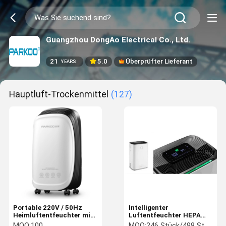
Guangzhou DongAo Electrical Co., Ltd.
21
5.0
Überprüfter Lieferant
YEARS
Hauptluft-Trockenmittel
(127)
Portable 220V / 50Hz
Intelligenter
Heimluftentfeuchter mit
Luftentfeuchter HEPA
100m3/h Luftstrom
LuftreinigungsentfeuchterP
MOQ:
100
MOQ:
246 Stück/498 Stück/610 Stück