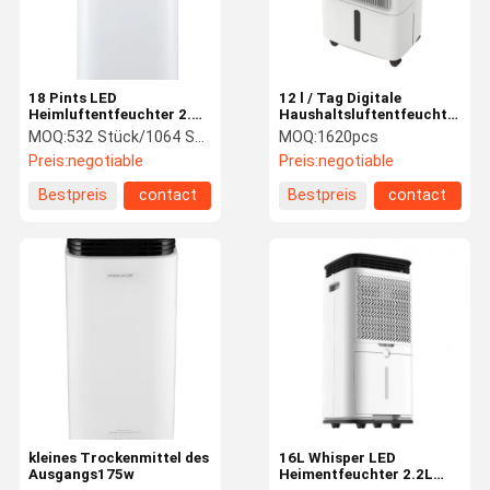
18 Pints LED
12 l / Tag Digitale
Heimluftentfeuchter 2.2L
Haushaltsluftentfeuchter
Tank Turm Voll-Touch-
Sichtbarer
MOQ:
532 Stück/1064 Stück/1328 Stück
MOQ:
1620pcs
Display
Luftfeuchtigkeitswert
Preis:
negotiable
Preis:
negotiable
Feuchtigkeitskontrolle
LCD-Display
Bestpreis
contact
Bestpreis
contact
Haus
Produkte
Videos
Über Uns
kleines Trockenmittel des
16L Whisper LED
Ausgangs175w
Heimentfeuchter 2.2L