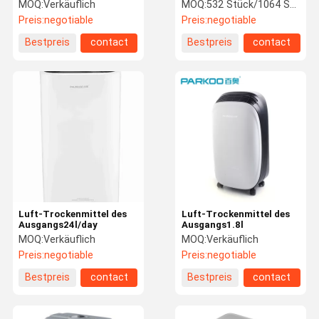
Tank Turm 360°
MOQ:
Verkäuflich
MOQ:
532 Stück/1064 Stück/1328 Stück
Windkanäle Full Touch
Preis:
negotiable
Preis:
negotiable
Versteckter Bildschirm
Fabrik-
Qualitätskon
Fordern Sie
Bestpreis
contact
Bestpreis
contact
Ausflug
Trolle
Ein Zitat
Hauptluft-Trockenmittel
Handelsklasse-Trockenmittel
Industrielles Luft-Trockenmittel
Thermostat-Trockenmittel
Industrieller Ultraschallbefeuchter
Luft-Trockenmittel des
Luft-Trockenmittel des
Ausgangs24l/day
Ausgangs1.8l
MOQ:
Verkäuflich
MOQ:
Verkäuflich
Decke angebrachtes Trockenmittel
Preis:
negotiable
Preis:
negotiable
An der Wand befestigtes Trockenmittel
Bestpreis
contact
Bestpreis
contact
Halbleiter-Trockenmittel