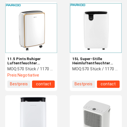
11.5 Pints Ruhiger
15L Super-Stille
Luftentfeuchter
Heimluftentfeuchter
entfernen Feuchtigkeit
PET-Filter R134a
MOQ:
570 Stück / 1170 Stück / 1460 Stück
MOQ:
570 Stück / 1170 Stück / 1460 Stück
eingebaut in
Kühlmittel
Preis:
Negotiative
Wasserbehälter
Bestpreis
contact
Bestpreis
contact