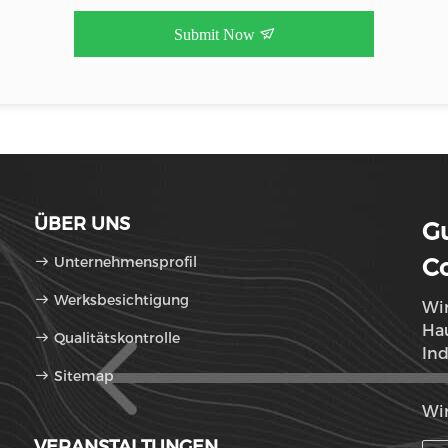
Submit Now
ÜBER UNS
G
Unternehmensprofil
Co
Werksbesichtigung
Wir
Hau
Qualitätskontrolle
Ind
Sitemap
Lu
Wir
VERANSTALTUNGEN