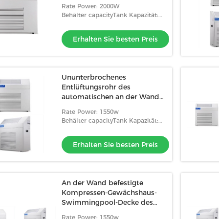
Suche
Rate Power: 2000W
Behälter capacityTank Kapazität:
Rohr setzen Entwässerung fort
Erhalten Sie besten Preis
Ununterbrochenes
Entlüftungsrohr des
automatischen an der Wand
befestigten Trockenmittel-
Rate Power: 1550w
120L/D
Behälter capacityTank Kapazität:
Rohr setzen Entwässerung fort
Erhalten Sie besten Preis
An der Wand befestigte
Kompressen-Gewächshaus-
Swimmingpool-Decke des
Trockenmittel-5L/H
Rate Power: 1550w