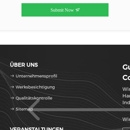
Submit Now
ÜBER UNS
G
Unternehmensprofil
Co
Werksbesichtigung
Wir
Hau
Qualitätskontrolle
Ind
Sitemap
Lu
Wir
VERANSTALTUNGEN