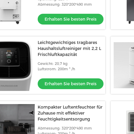
Abmessung: 320*200*490 mm
Erhalten Sie besten Preis
ines
ungsgerät mit R134a
italbildschirm
Sie besten Preis
Leichtgewichtiges tragbares
Haushaltsluftreiniger mit 2,2 L
Frischluftkapazität
Gewicht: 20,7 kg
Luftstrom: 200m ³ /h
Erhalten Sie besten Preis
Kompakter Luftentfeuchter für
Zuhause mit effektiver
Feuchtigkeitsentsorgung
Abmessung: 320*200*490 mm
Luftstrom: 200m ³ /h