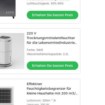
Entfeuchtungsgerät für zu Hause
Luftfeuchtigkeit: 30%-90%
Erhalten Sie besten Preis
220 V
Trocknungsmittelentfeuchter
für die Lebensmittelindustrie
für 320*200*490mm
Farbe: Weiß
Feuchtigkeitskontrolle
Wasserbehälterkapazität: 2.2L
Erhalten Sie besten Preis
Effektiver
Feuchtigkeitsbegrenzer für
kleine Haushalte mit 200 m3/h
Luftstrom
Luftstrom: 200m ³ /h
Leistung: 200 W