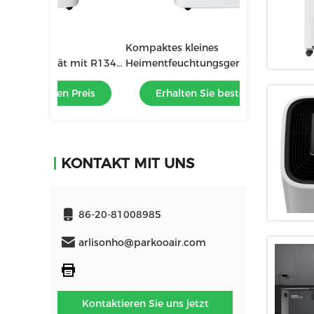
Kompaktes kleines
Kompaktes kle
 mit R134a
Heimentfeuchtungsgerät mit R134a
Heimentfeucht
hirm
Kühlmittel-Digitalbildschirm
Kühlmittel-Dig
 Preis
Erhalten Sie besten Preis
Erhalten 
KONTAKT MIT UNS
86-20-81008985
arlisonho@parkooair.com
Kontaktieren Sie uns jetzt